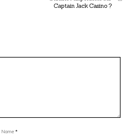
Captain Jack Casino ?
r Name
*