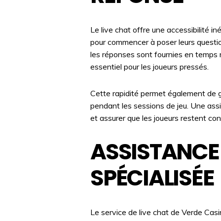
Le live chat offre une accessibilité iné
pour commencer à poser leurs questio
les réponses sont fournies en temps ré
essentiel pour les joueurs pressés.
Cette rapidité permet également de g
pendant les sessions de jeu. Une ass
et assurer que les joueurs restent con
ASSISTANCE
SPÉCIALISÉE
Le service de live chat de Verde Cas