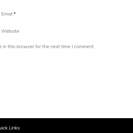
 Email
*
r Website
 in this browser for the next time I comment.
uick Links