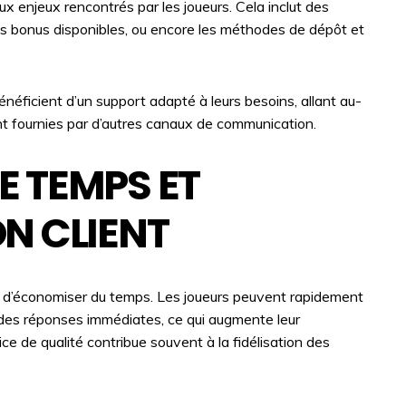
ux enjeux rencontrés par les joueurs. Cela inclut des
les bonus disponibles, ou encore les méthodes de dépôt et
énéficient d’un support adapté à leurs besoins, allant au-
t fournies par d’autres canaux de communication.
E TEMPS ET
N CLIENT
nt d’économiser du temps. Les joueurs peuvent rapidement
 des réponses immédiates, ce qui augmente leur
ice de qualité contribue souvent à la fidélisation des