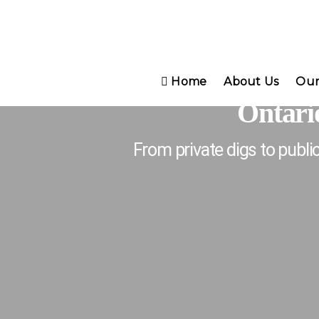
Home
About Us
Our
Ontario
From private digs to publi