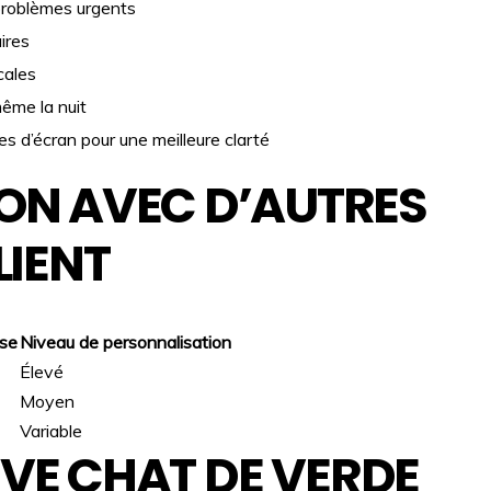
problèmes urgents
ires
cales
même la nuit
es d’écran pour une meilleure clarté
N AVEC D’AUTRES
LIENT
nse
Niveau de personnalisation
Élevé
Moyen
Variable
LIVE CHAT DE VERDE