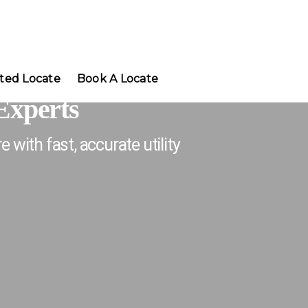
ted Locate
Book A Locate
 Experts
with fast, accurate utility