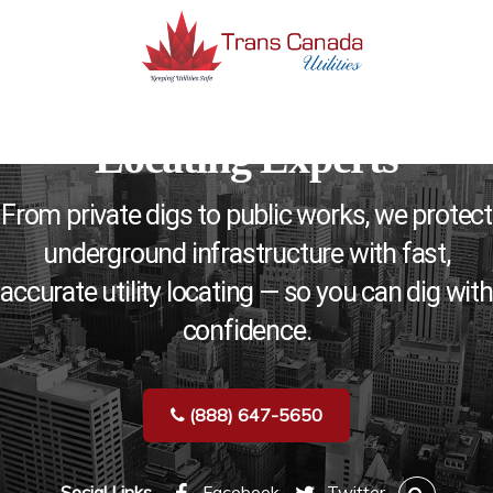
Ontario’s Trusted Utility
MENU
Locating Experts
From private digs to public works, we protect
underground infrastructure with fast,
accurate utility locating — so you can dig with
confidence.
(888) 647-5650
Social Links
Facebook
Twitter