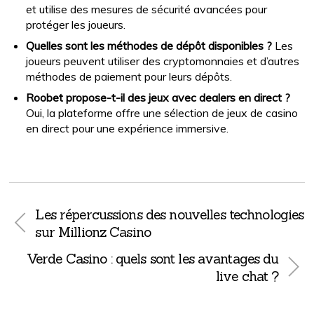
et utilise des mesures de sécurité avancées pour
protéger les joueurs.
Quelles sont les méthodes de dépôt disponibles ?
Les
joueurs peuvent utiliser des cryptomonnaies et d’autres
méthodes de paiement pour leurs dépôts.
Roobet propose-t-il des jeux avec dealers en direct ?
Oui, la plateforme offre une sélection de jeux de casino
en direct pour une expérience immersive.
Les répercussions des nouvelles technologies
sur Millionz Casino
Verde Casino : quels sont les avantages du
live chat ?