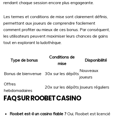
rendant chaque session encore plus engageante.
Les termes et conditions de mise sont clairement définis,
permettant aux joueurs de comprendre facilement
comment profiter au mieux de ces bonus. Par conséquent,
les utilisateurs peuvent maximiser leurs chances de gains
tout en explorant la ludothèque.
Conditions de
Type de bonus
Disponibilité
mise
Nouveaux
Bonus de bienvenue
30x sur les dépôts
joueurs
Offres
20x sur les dépôts
Joueurs réguliers
hebdomadaires
FAQ SUR ROOBET CASINO
Roobet est-il un casino fiable ?
Oui, Roobet est licencié