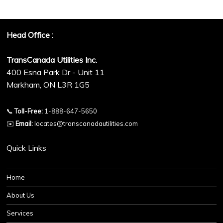
Head Office :
TransCanada Utilities Inc.
400 Esna Park Dr - Unit 11
Markham, ON L3R 1G5
📞
Toll-Free:
1-888-647-5650
✉️
Email:
locates@transcanadautilities.com
Quick Links
Home
About Us
Services