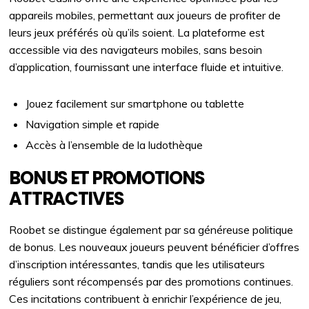
appareils mobiles, permettant aux joueurs de profiter de
leurs jeux préférés où qu’ils soient. La plateforme est
accessible via des navigateurs mobiles, sans besoin
d’application, fournissant une interface fluide et intuitive.
Jouez facilement sur smartphone ou tablette
Navigation simple et rapide
Accès à l’ensemble de la ludothèque
BONUS ET PROMOTIONS
ATTRACTIVES
Roobet se distingue également par sa généreuse politique
de bonus. Les nouveaux joueurs peuvent bénéficier d’offres
d’inscription intéressantes, tandis que les utilisateurs
réguliers sont récompensés par des promotions continues.
Ces incitations contribuent à enrichir l’expérience de jeu,