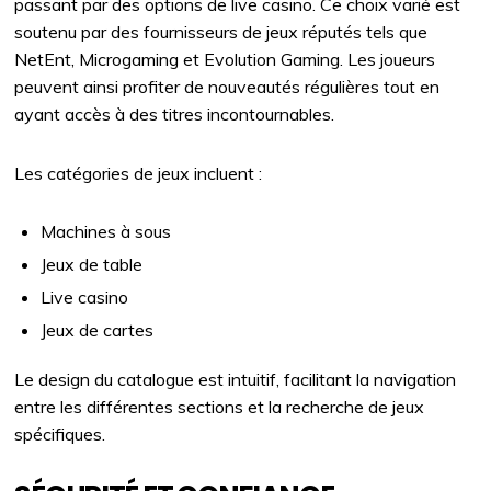
passant par des options de live casino. Ce choix varié est
soutenu par des fournisseurs de jeux réputés tels que
NetEnt, Microgaming et Evolution Gaming. Les joueurs
peuvent ainsi profiter de nouveautés régulières tout en
ayant accès à des titres incontournables.
Les catégories de jeux incluent :
Machines à sous
Jeux de table
Live casino
Jeux de cartes
Le design du catalogue est intuitif, facilitant la navigation
entre les différentes sections et la recherche de jeux
spécifiques.