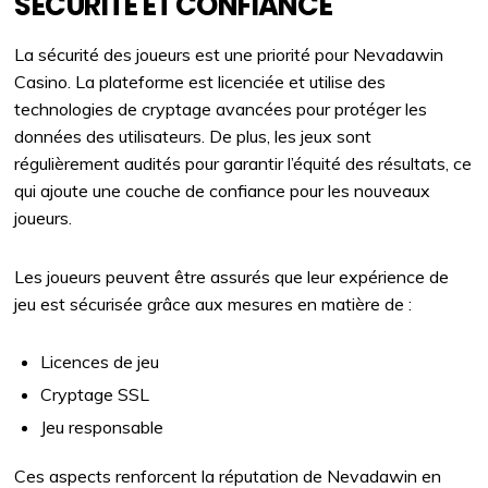
SÉCURITÉ ET CONFIANCE
La sécurité des joueurs est une priorité pour Nevadawin
Casino. La plateforme est licenciée et utilise des
technologies de cryptage avancées pour protéger les
données des utilisateurs. De plus, les jeux sont
régulièrement audités pour garantir l’équité des résultats, ce
qui ajoute une couche de confiance pour les nouveaux
joueurs.
Les joueurs peuvent être assurés que leur expérience de
jeu est sécurisée grâce aux mesures en matière de :
Licences de jeu
Cryptage SSL
Jeu responsable
Ces aspects renforcent la réputation de Nevadawin en