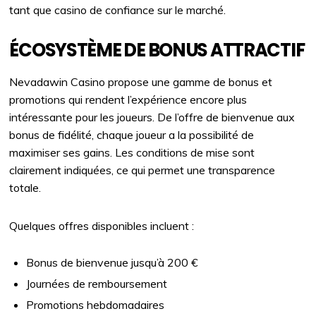
tant que casino de confiance sur le marché.
ÉCOSYSTÈME DE BONUS ATTRACTIF
Nevadawin Casino propose une gamme de bonus et
promotions qui rendent l’expérience encore plus
intéressante pour les joueurs. De l’offre de bienvenue aux
bonus de fidélité, chaque joueur a la possibilité de
maximiser ses gains. Les conditions de mise sont
clairement indiquées, ce qui permet une transparence
totale.
Quelques offres disponibles incluent :
Bonus de bienvenue jusqu’à 200 €
Journées de remboursement
Promotions hebdomadaires