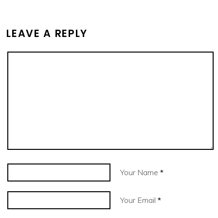
LEAVE A REPLY
Your Name
*
Your Email
*