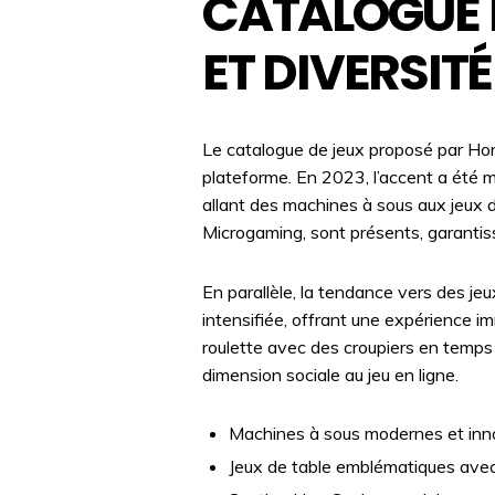
CATALOGUE D
ET DIVERSITÉ
Le catalogue de jeux proposé par Horu
plateforme. En 2023, l’accent a été mi
allant des machines à sous aux jeux 
Microgaming, sont présents, garantiss
En parallèle, la tendance vers des je
intensifiée, offrant une expérience i
roulette avec des croupiers en temps 
dimension sociale au jeu en ligne.
Machines à sous modernes et in
Jeux de table emblématiques avec