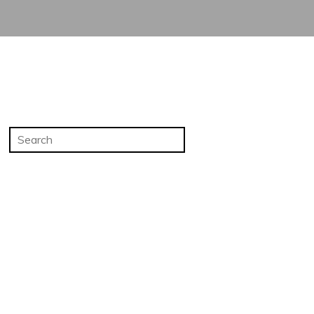
SEARCH