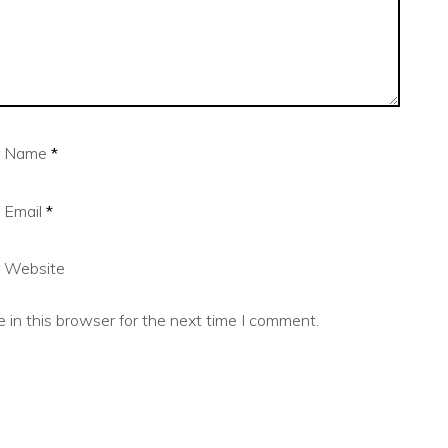
r Name
*
 Email
*
r Website
 in this browser for the next time I comment.