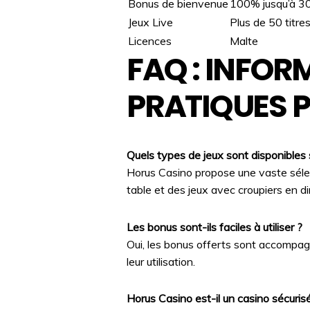
Bonus de bienvenue
100% jusqu’à 30
Jeux Live
Plus de 50 titre
Licences
Malte
FAQ : INFO
PRATIQUES 
Quels types de jeux sont disponibles
Horus Casino propose une vaste sélec
table et des jeux avec croupiers en di
Les bonus sont-ils faciles à utiliser ?
Oui, les bonus offerts sont accompagn
leur utilisation.
Horus Casino est-il un casino sécuris