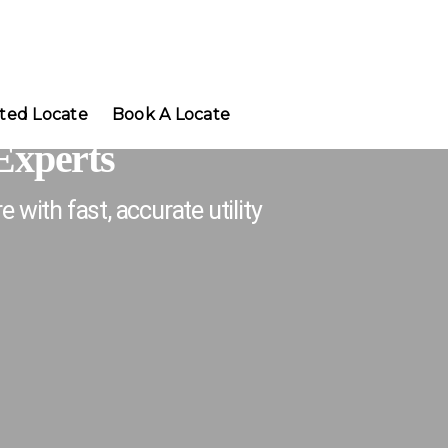
ted Locate
Book A Locate
 Experts
with fast, accurate utility