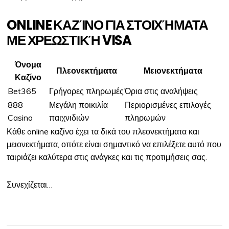
ONLINE ΚΑΖΊΝΟ ΓΙΑ ΣΤΟΙΧΉΜΑΤΑ
ΜΕ ΧΡΕΩΣΤΙΚΉ VISA
Όνομα
Πλεονεκτήματα
Μειονεκτήματα
Καζίνο
Bet365
Γρήγορες πληρωμές
Όρια στις αναλήψεις
888
Μεγάλη ποικιλία
Περιορισμένες επιλογές
Casino
παιχνιδιών
πληρωμών
Κάθε online καζίνο έχει τα δικά του πλεονεκτήματα και
μειονεκτήματα, οπότε είναι σημαντικό να επιλέξετε αυτό που
ταιριάζει καλύτερα στις ανάγκες και τις προτιμήσεις σας.
Συνεχίζεται…