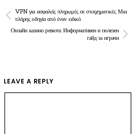
VPN για ασφαλείς πληρωμές σε στοιχηματικές: Μια
πλήρης οδηγία από έναν ειδικό
Онлайн казино ревюта: Информативен и полезен
гайд за играчи
LEAVE A REPLY