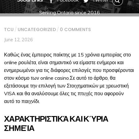
Serving Ontario since 2016
TCU
/
UNCATEGORIZED
/
0 COMMENTS
June 12, 2026
Καθώς ένας έμπειρος παίκτης με 15 χρόνια εμπειρίας στο
online ρουλέτα, είναι σημαντικό να είμαστε ενήμεροι και
ενημερωμένοι για τις διάφορες επιλογές που προσφέρονται
στον κόσμο των online casino.Σε αυτό το άρθρο, θα
εξετάσουμε την επιλογή των Στοιχηματικών με χρεωστική
VISA και θα αναλύσουμε όλες τις πτυχές που αφορούν
αυτό το παιχνίδι.
ΧΑΡΑΚΤΗΡΙΣΤΙΚΆ ΚΑΙ ΚΎΡΙΑ
ΣΗΜΕΊΑ