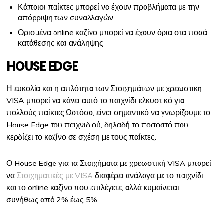
Κάποιοι παίκτες μπορεί να έχουν προβλήματα με την
απόρριψη των συναλλαγών
Ορισμένα online καζίνο μπορεί να έχουν όρια στα ποσά
κατάθεσης και ανάληψης
HOUSE EDGE
Η ευκολία και η απλότητα των Στοιχημάτων με χρεωστική
VISA μπορεί να κάνει αυτό το παιχνίδι ελκυστικό για
πολλούς παίκτες.Ωστόσο, είναι σημαντικό να γνωρίζουμε το
House Edge του παιχνιδιού, δηλαδή το ποσοστό που
κερδίζει το καζίνο σε σχέση με τους παίκτες.
Ο House Edge για τα Στοιχήματα με χρεωστική VISA μπορεί
να
Στοιχηματικές με VISA
διαφέρει ανάλογα με το παιχνίδι
και το online καζίνο που επιλέγετε, αλλά κυμαίνεται
συνήθως από 2% έως 5%.